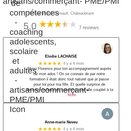
artisans/commerçant- PME/PMI
20 Rue Michel Grimault, Châteaubriant
5,0
7 reviews
Elodie LACHAISE
★★★★★
il y a 4 mois
Merci Florence pour ton accompagnement auprès
de mon ados ! On se connais de par notre
formation il était donc tout naturel que je passe
pour toi pour ma fille. Et quelle surprise de
découvrir la force du coaching pour elle couplet à ta
… More
Anne-marie Neveu
★★★★★
il y a 4 mois