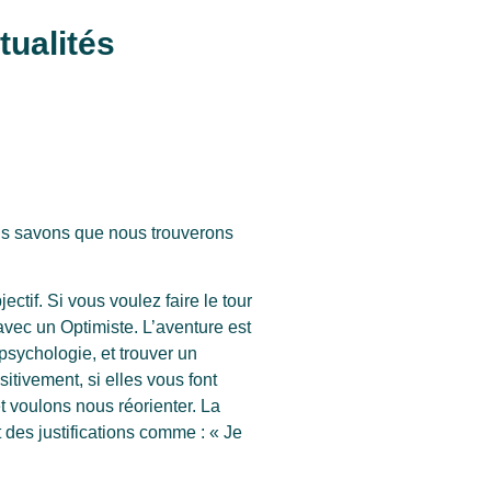
tualités
us savons que nous trouverons
ectif. Si vous voulez faire le tour
avec un Optimiste. L’aventure est
sychologie, et trouver un
itivement, si elles vous font
t voulons nous réorienter. La
t des justifications comme : « Je