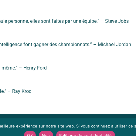
ule personne, elles sont faites par une équipe.” – Steve Jobs
 l’intelligence font gagner des championnats.” – Michael Jordan
ui-même.” – Henry Ford
le.” – Ray Kroc
eilleure expérience sur notre site web. Si vous continuez à utiliser ce
© 
Mentions légales
OK
Non
Politique de confidentialité