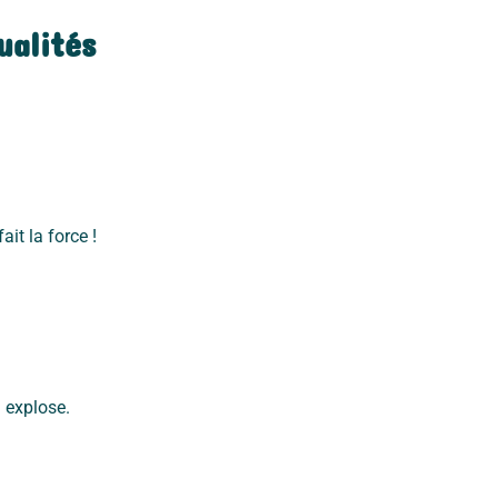
ualités
it la force !
n explose.