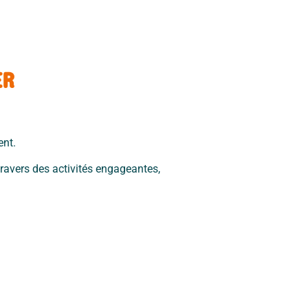
ER
ent.
travers des activités engageantes,